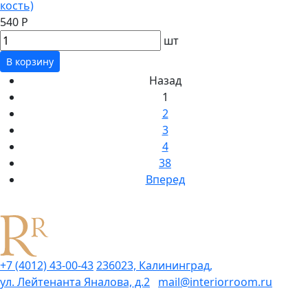
кость)
540 Р
шт
В корзину
Назад
1
2
3
4
38
Вперед
+7 (4012) 43-00-43
236023, Калининград,
ул. Лейтенанта Яналова, д.2
mail@interiorroom.ru