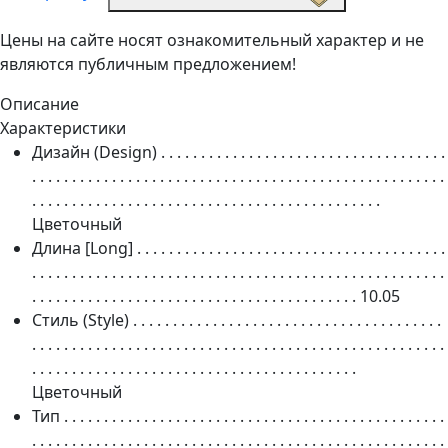
Цены на сайте носят ознакомительный характер и не
являются публичным предложением!
Описание
Характеристики
Дизайн (Design)
. . . . . . . . . . . . . . . . . . . . . . . . . . . . . . . . . . . .
. . . . . . . . . . . . . . . . . . . . . . . . . . . . . . . . . . . . . . . . . . . . . . . . . . . .
. . . . . . . . . . . . . . . . . . . . . . . . . . . . . . . . . . . . . . . . . . . .
Цветочный
Длина [Long]
. . . . . . . . . . . . . . . . . . . . . . . . . . . . . . . . . . . . . . .
. . . . . . . . . . . . . . . . . . . . . . . . . . . . . . . . . . . . . . . . . . . . . . . . . . . .
. . . . . . . . . . . . . . . . . . . . . . . . . . . . . . . . . . . . . . . . .
10.05
Стиль (Style)
. . . . . . . . . . . . . . . . . . . . . . . . . . . . . . . . . . . . . . .
. . . . . . . . . . . . . . . . . . . . . . . . . . . . . . . . . . . . . . . . . . . . . . . . . . . .
. . . . . . . . . . . . . . . . . . . . . . . . . . . . . . . . . . . . . . . . .
Цветочный
Тип
. . . . . . . . . . . . . . . . . . . . . . . . . . . . . . . . . . . . . . . . . . . . . . . .
. . . . . . . . . . . . . . . . . . . . . . . . . . . . . . . . . . . . . . . . . . . . . . . . . . . .