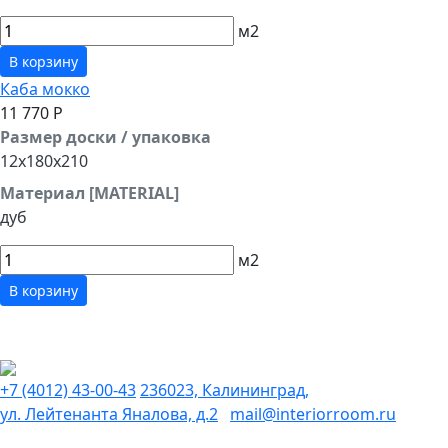
м2
В корзину
Каба мокко
11 770 Р
Размер доски / упаковка
12x180x210
Материал [MATERIAL]
дуб
м2
В корзину
+7 (4012) 43-00-43
236023, Калининград,
ул. Лейтенанта Яналова, д.2
mail@interiorroom.ru