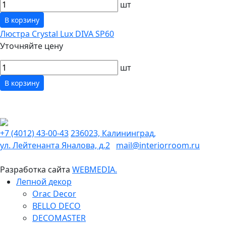
шт
В корзину
Люстра Crystal Lux DIVA SP60
Уточняйте цену
шт
В корзину
+7 (4012) 43-00-43
236023, Калининград,
ул. Лейтенанта Яналова, д.2
mail@interiorroom.ru
Разработка сайта
WEBMEDIA.
Лепной декор
Orac Decor
BELLO DECO
DECOMASTER