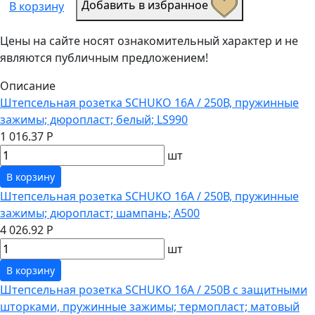
Добавить в избранное
В корзину
Цены на сайте носят ознакомительный характер и не
являются публичным предложением!
Описание
Штепсельная розетка SCHUKO 16А / 250В, пружинные
зажимы; дюропласт; белый; LS990
1 016.37 Р
шт
В корзину
Штепсельная розетка SCHUKO 16А / 250В, пружинные
зажимы; дюропласт; шампань; A500
4 026.92 Р
шт
В корзину
Штепсельная розетка SCHUKO 16А / 250В с защитными
шторками, пружинные зажимы; термопласт; матовый