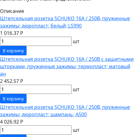
Описание
Штепсельная розетка SCHUKO 16А / 250В, пружинные
зажимы; дюропласт; белый; LS990
1 016.37 Р
шт
В корзину
Штепсельная розетка SCHUKO 16А / 250В с защитными
шторками, пружинные зажимы; термопласт; матовый
ан
2 452.57 Р
шт
В корзину
Штепсельная розетка SCHUKO 16А / 250В, пружинные
зажимы; дюропласт; шампань; A500
4 026.92 Р
шт