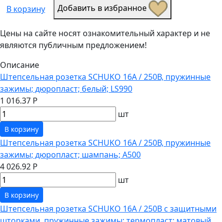
Добавить в избранное
В корзину
Цены на сайте носят ознакомительный характер и не
являются публичным предложением!
Описание
Штепсельная розетка SCHUKO 16А / 250В, пружинные
зажимы; дюропласт; белый; LS990
1 016.37 Р
шт
В корзину
Штепсельная розетка SCHUKO 16А / 250В, пружинные
зажимы; дюропласт; шампань; A500
4 026.92 Р
шт
В корзину
Штепсельная розетка SCHUKO 16А / 250В с защитными
шторками, пружинные зажимы; термопласт; матовый