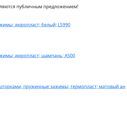
являются публичным предложением!
жимы; дюропласт; белый; LS990
ажимы; дюропласт; шампань; A500
шторками, пружинные зажимы; термопласт; матовый ан