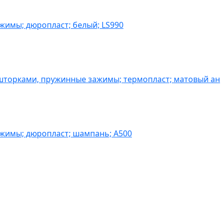
жимы; дюропласт; белый; LS990
шторками, пружинные зажимы; термопласт; матовый ан
ажимы; дюропласт; шампань; A500