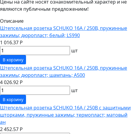
Цены на сайте носят ознакомительный характер и не
являются публичным предложением!
Описание
Штепсельная розетка SCHUKO 16А / 250В, пружинные
зажимы; дюропласт; белый; LS990
1 016.37 Р
шт
В корзину
Штепсельная розетка SCHUKO 16А / 250В, пружинные
зажимы; дюропласт; шампань; A500
4 026.92 Р
шт
В корзину
Штепсельная розетка SCHUKO 16А / 250В с защитными
шторками, пружинные зажимы; термопласт; матовый
ан
2 452.57 Р