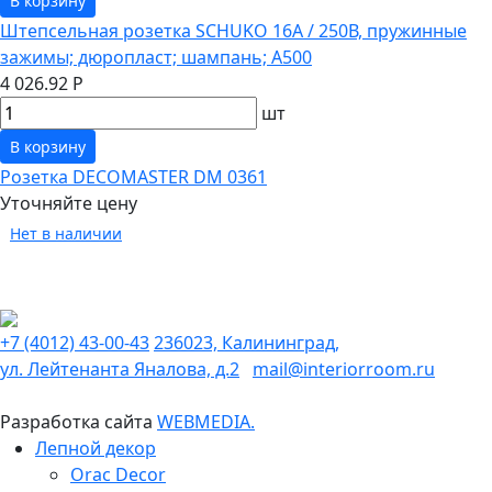
В корзину
Штепсельная розетка SCHUKO 16А / 250В, пружинные
зажимы; дюропласт; шампань; A500
4 026.92 Р
шт
В корзину
Розетка DECOMASTER DM 0361
Уточняйте цену
Нет в наличии
+7 (4012) 43-00-43
236023, Калининград,
ул. Лейтенанта Яналова, д.2
mail@interiorroom.ru
Разработка сайта
WEBMEDIA.
Лепной декор
Orac Decor