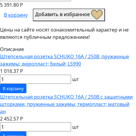
5 391.80 Р
Добавить в избранное
В корзину
Цены на сайте носят ознакомительный характер и не
являются публичным предложением!
Описание
Штепсельная розетка SCHUKO 16А / 250В, пружинные
зажимы; дюропласт; белый; LS990
1 016.37 Р
шт
В корзину
Штепсельная розетка SCHUKO 16А / 250В с защитными
шторками, пружинные зажимы; термопласт; матовый
ан
2 452.57 Р
шт