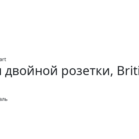
art
двойной розетки, Briti
аль