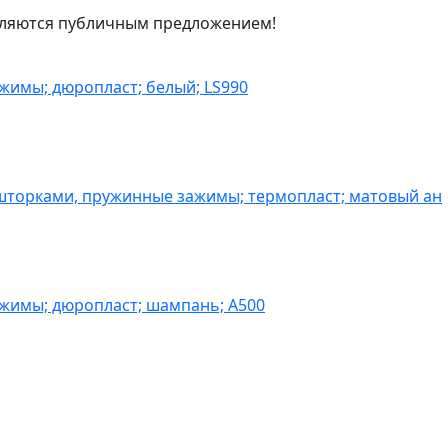
являются публичным предложением!
жимы; дюропласт; белый; LS990
шторками, пружинные зажимы; термопласт; матовый ан
ажимы; дюропласт; шампань; A500