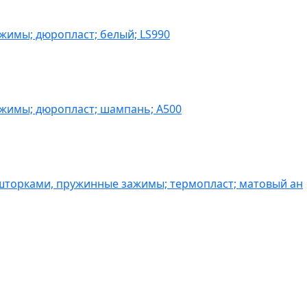
жимы; дюропласт; белый; LS990
ажимы; дюропласт; шампань; A500
шторками, пружинные зажимы; термопласт; матовый ан