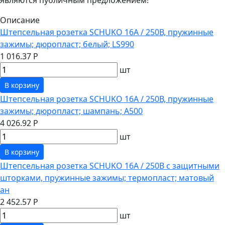
Описание
Штепсельная розетка SCHUKO 16А / 250В, пружинные
зажимы; дюропласт; белый; LS990
1 016.37 Р
шт
В корзину
Штепсельная розетка SCHUKO 16А / 250В, пружинные
зажимы; дюропласт; шампань; A500
4 026.92 Р
шт
В корзину
Штепсельная розетка SCHUKO 16А / 250В с защитными
шторками, пружинные зажимы; термопласт; матовый
ан
2 452.57 Р
шт