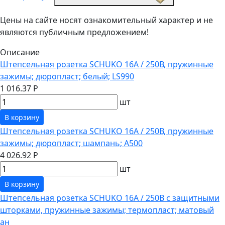
Цены на сайте носят ознакомительный характер и не
являются публичным предложением!
Описание
Штепсельная розетка SCHUKO 16А / 250В, пружинные
зажимы; дюропласт; белый; LS990
1 016.37 Р
шт
В корзину
Штепсельная розетка SCHUKO 16А / 250В, пружинные
зажимы; дюропласт; шампань; A500
4 026.92 Р
шт
В корзину
Штепсельная розетка SCHUKO 16А / 250В с защитными
шторками, пружинные зажимы; термопласт; матовый
ан