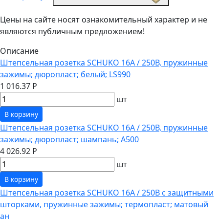
Цены на сайте носят ознакомительный характер и не
являются публичным предложением!
Описание
Штепсельная розетка SCHUKO 16А / 250В, пружинные
зажимы; дюропласт; белый; LS990
1 016.37 Р
шт
В корзину
Штепсельная розетка SCHUKO 16А / 250В, пружинные
зажимы; дюропласт; шампань; A500
4 026.92 Р
шт
В корзину
Штепсельная розетка SCHUKO 16А / 250В с защитными
шторками, пружинные зажимы; термопласт; матовый
ан