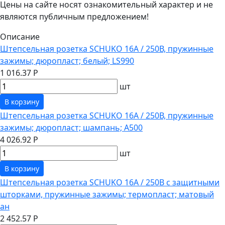
Цены на сайте носят ознакомительный характер и не
являются публичным предложением!
Описание
Штепсельная розетка SCHUKO 16А / 250В, пружинные
зажимы; дюропласт; белый; LS990
1 016.37 Р
шт
В корзину
Штепсельная розетка SCHUKO 16А / 250В, пружинные
зажимы; дюропласт; шампань; A500
4 026.92 Р
шт
В корзину
Штепсельная розетка SCHUKO 16А / 250В с защитными
шторками, пружинные зажимы; термопласт; матовый
ан
2 452.57 Р