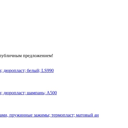
я публичным предложением!
 дюропласт; белый; LS990
; дюропласт; шампань; A500
ами, пружинные зажимы; термопласт; матовый ан