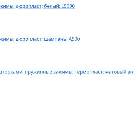
жимы; дюропласт; белый; LS990
ажимы; дюропласт; шампань; A500
шторками, пружинные зажимы; термопласт; матовый ан