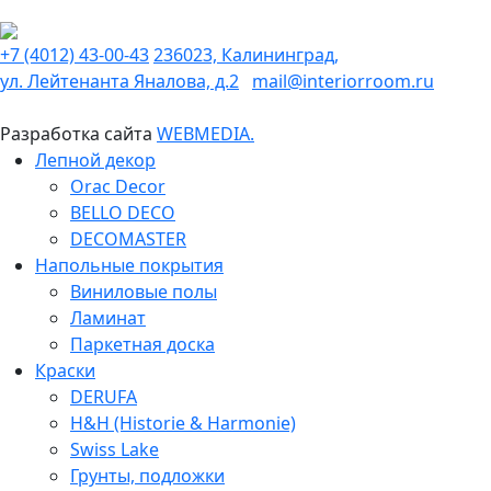
+7 (4012) 43-00-43
236023, Калининград,
ул. Лейтенанта Яналова, д.2
mail@interiorroom.ru
Разработка сайта
WEBMEDIA.
Лепной декор
Orac Decor
BELLO DECO
DECOMASTER
Напольные покрытия
Виниловые полы
Ламинат
Паркетная доска
Краски
DERUFA
H&H (Historie & Harmonie)
Swiss Lake
Грунты, подложки