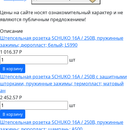
Цены на сайте носят ознакомительный характер и не
являются публичным предложением!
Описание
Штепсельная розетка SCHUKO 16А / 250В, пружинные
зажимы; дюропласт; белый; LS990
1 016.37 Р
шт
В корзину
Штепсельная розетка SCHUKO 16А / 250В с защитными
шторками, пружинные зажимы; термопласт; матовый
ан
2 452.57 Р
шт
В корзину
Штепсельная розетка SCHUKO 16А / 250В, пружинные
зажимы; дюропласт; шампань; A500