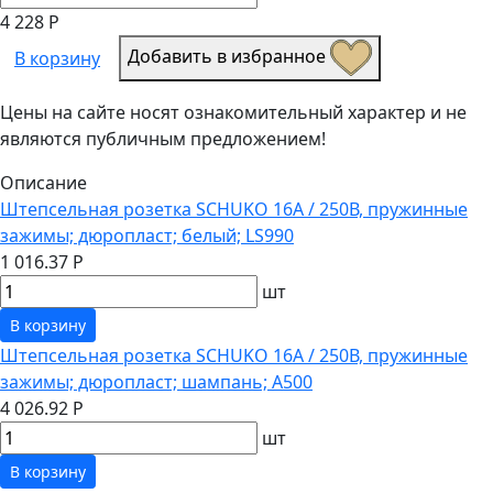
4 228 Р
Добавить в избранное
В корзину
Цены на сайте носят ознакомительный характер и не
являются публичным предложением!
Описание
Штепсельная розетка SCHUKO 16А / 250В, пружинные
зажимы; дюропласт; белый; LS990
1 016.37 Р
шт
В корзину
Штепсельная розетка SCHUKO 16А / 250В, пружинные
зажимы; дюропласт; шампань; A500
4 026.92 Р
шт
В корзину