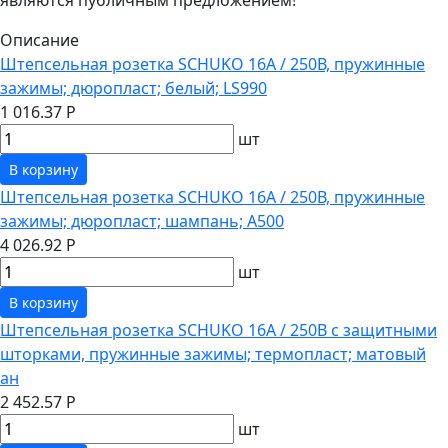
Описание
Штепсельная розетка SCHUKO 16А / 250В, пружинные
зажимы; дюропласт; белый; LS990
1 016.37 Р
шт
В корзину
Штепсельная розетка SCHUKO 16А / 250В, пружинные
зажимы; дюропласт; шампань; A500
4 026.92 Р
шт
В корзину
Штепсельная розетка SCHUKO 16А / 250В с защитными
шторками, пружинные зажимы; термопласт; матовый
ан
2 452.57 Р
шт