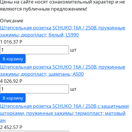
Цены на сайте носят ознакомительный характер и не
являются публичным предложением!
Описание
Штепсельная розетка SCHUKO 16А / 250В, пружинные
зажимы; дюропласт; белый; LS990
1 016.37 Р
шт
В корзину
Штепсельная розетка SCHUKO 16А / 250В, пружинные
зажимы; дюропласт; шампань; A500
4 026.92 Р
шт
В корзину
Штепсельная розетка SCHUKO 16А / 250В с защитными
шторками, пружинные зажимы; термопласт; матовый
ан
2 452.57 Р