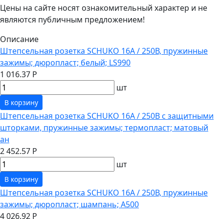
Цены на сайте носят ознакомительный характер и не
являются публичным предложением!
Описание
Штепсельная розетка SCHUKO 16А / 250В, пружинные
зажимы; дюропласт; белый; LS990
1 016.37 Р
шт
В корзину
Штепсельная розетка SCHUKO 16А / 250В с защитными
шторками, пружинные зажимы; термопласт; матовый
ан
2 452.57 Р
шт
В корзину
Штепсельная розетка SCHUKO 16А / 250В, пружинные
зажимы; дюропласт; шампань; A500
4 026.92 Р