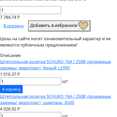
7 784.74 Р
Добавить в избранное
В корзину
Цены на сайте носят ознакомительный характер и не
являются публичным предложением!
Описание
Штепсельная розетка SCHUKO 16А / 250В, пружинные
зажимы; дюропласт; белый; LS990
1 016.37 Р
шт
В корзину
Штепсельная розетка SCHUKO 16А / 250В, пружинные
зажимы; дюропласт; шампань; A500
4 026.92 Р
шт