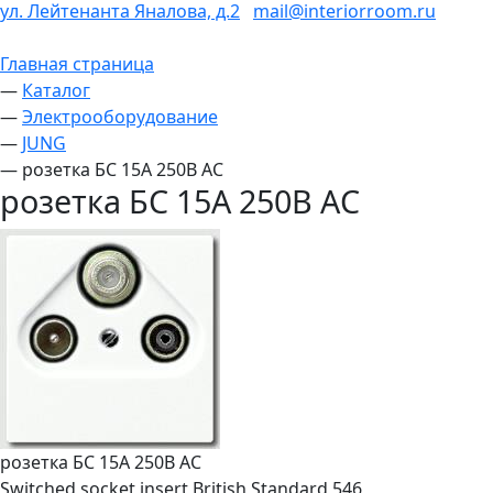
ул. Лейтенанта Яналова, д.2
mail@interiorroom.ru
Главная страница
—
Каталог
—
Электрооборудование
—
JUNG
—
розетка БС 15А 250В АС
розетка БС 15А 250В АС
розетка БС 15А 250В АС
Switched socket insert British Standard 546