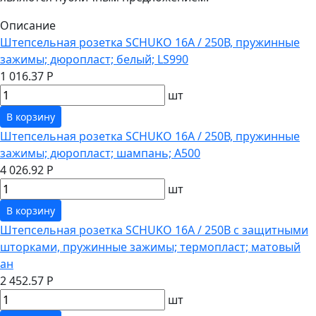
Описание
Штепсельная розетка SCHUKO 16А / 250В, пружинные
зажимы; дюропласт; белый; LS990
1 016.37 Р
шт
В корзину
Штепсельная розетка SCHUKO 16А / 250В, пружинные
зажимы; дюропласт; шампань; A500
4 026.92 Р
шт
В корзину
Штепсельная розетка SCHUKO 16А / 250В с защитными
шторками, пружинные зажимы; термопласт; матовый
ан
2 452.57 Р
шт