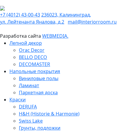
+7 (4012) 43-00-43
236023, Калининград,
ул. Лейтенанта Яналова, д.2
mail@interiorroom.ru
Разработка сайта
WEBMEDIA.
Лепной декор
Orac Decor
BELLO DECO
DECOMASTER
Напольные покрытия
Виниловые полы
Ламинат
Паркетная доска
Краски
DERUFA
H&H (Historie & Harmonie)
Swiss Lake
Грунты, подложки