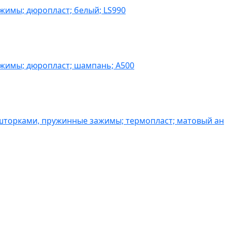
жимы; дюропласт; белый; LS990
ажимы; дюропласт; шампань; A500
шторками, пружинные зажимы; термопласт; матовый ан