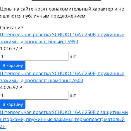
Цены на сайте носят ознакомительный характер и не
являются публичным предложением!
Описание
Штепсельная розетка SCHUKO 16А / 250В, пружинные
зажимы; дюропласт; белый; LS990
1 016.37 Р
шт
В корзину
Штепсельная розетка SCHUKO 16А / 250В, пружинные
зажимы; дюропласт; шампань; A500
4 026.92 Р
шт
В корзину
Штепсельная розетка SCHUKO 16А / 250В с защитными
шторками, пружинные зажимы; термопласт; матовый
ан