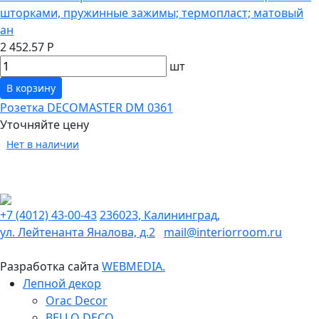
шторками, пружинные зажимы; термопласт; матовый
ан
2 452.57 Р
шт
В корзину
Розетка DECOMASTER DM 0361
Уточняйте цену
Нет в наличии
+7 (4012) 43-00-43
236023, Калининград,
ул. Лейтенанта Яналова, д.2
mail@interiorroom.ru
Разработка сайта
WEBMEDIA.
Лепной декор
Orac Decor
BELLO DECO