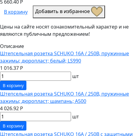
5 660.40 Р
Добавить в избранное
В корзину
Цены на сайте носят ознакомительный характер и не
являются публичным предложением!
Описание
Штепсельная розетка SCHUKO 16А / 250В, пружинные
зажимы; дюропласт; белый; LS990
1 016.37 Р
шт
В корзину
Штепсельная розетка SCHUKO 16А / 250В, пружинные
зажимы; дюропласт; шампань; A500
4 026.92 Р
шт
В корзину
Штепсельная розетка SCHUKO 16А / 250В с защитными