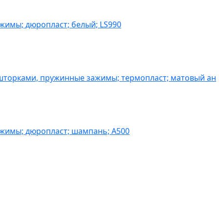
жимы; дюропласт; белый; LS990
шторками, пружинные зажимы; термопласт; матовый ан
ажимы; дюропласт; шампань; A500