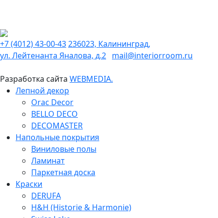
+7 (4012) 43-00-43
236023, Калининград,
ул. Лейтенанта Яналова, д.2
mail@interiorroom.ru
Разработка сайта
WEBMEDIA.
Лепной декор
Orac Decor
BELLO DECO
DECOMASTER
Напольные покрытия
Виниловые полы
Ламинат
Паркетная доска
Краски
DERUFA
H&H (Historie & Harmonie)