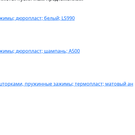
жимы; дюропласт; белый; LS990
ажимы; дюропласт; шампань; A500
шторками, пружинные зажимы; термопласт; матовый ан