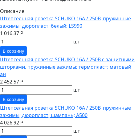
Описание
Штепсельная розетка SCHUKO 16А / 250В, пружинные
зажимы; дюропласт; белый; LS990
1 016.37 Р
шт
В корзину
Штепсельная розетка SCHUKO 16А / 250В с защитными
шторками, пружинные зажимы; термопласт; матовый
ан
2 452.57 Р
шт
В корзину
Штепсельная розетка SCHUKO 16А / 250В, пружинные
зажимы; дюропласт; шампань; A500
4 026.92 Р
шт