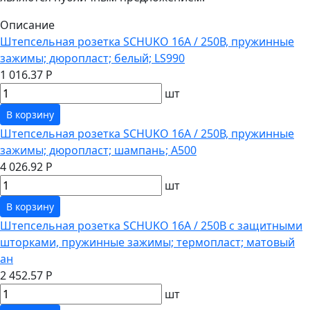
Описание
Штепсельная розетка SCHUKO 16А / 250В, пружинные
зажимы; дюропласт; белый; LS990
1 016.37 Р
шт
В корзину
Штепсельная розетка SCHUKO 16А / 250В, пружинные
зажимы; дюропласт; шампань; A500
4 026.92 Р
шт
В корзину
Штепсельная розетка SCHUKO 16А / 250В с защитными
шторками, пружинные зажимы; термопласт; матовый
ан
2 452.57 Р
шт