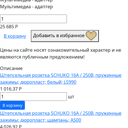
Мультимедиа - адаптер
25 685 Р
Добавить в избранное
В корзину
Цены на сайте носят ознакомительный характер и не
являются публичным предложением!
Описание
Штепсельная розетка SCHUKO 16А / 250В, пружинные
зажимы; дюропласт; белый; LS990
1 016.37 Р
шт
В корзину
Штепсельная розетка SCHUKO 16А / 250В, пружинные
зажимы; дюропласт; шампань; A500
4 026.92 Р