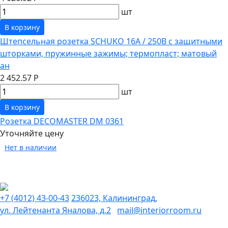
шт
В корзину
Штепсельная розетка SCHUKO 16А / 250В с защитными
шторками, пружинные зажимы; термопласт; матовый
ан
2 452.57 Р
шт
В корзину
Розетка DECOMASTER DM 0361
Уточняйте цену
Нет в наличии
+7 (4012) 43-00-43
236023, Калининград,
ул. Лейтенанта Яналова, д.2
mail@interiorroom.ru