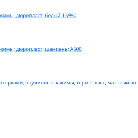
жимы; дюропласт; белый; LS990
ажимы; дюропласт; шампань; A500
шторками, пружинные зажимы; термопласт; матовый ан