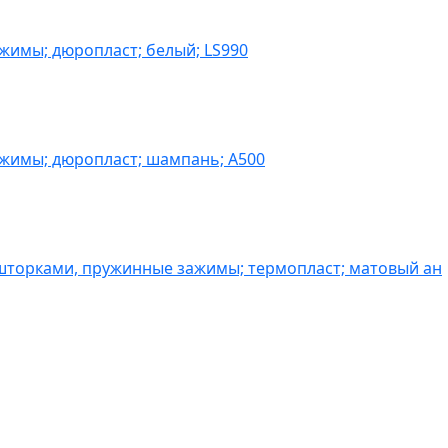
жимы; дюропласт; белый; LS990
ажимы; дюропласт; шампань; A500
шторками, пружинные зажимы; термопласт; матовый ан