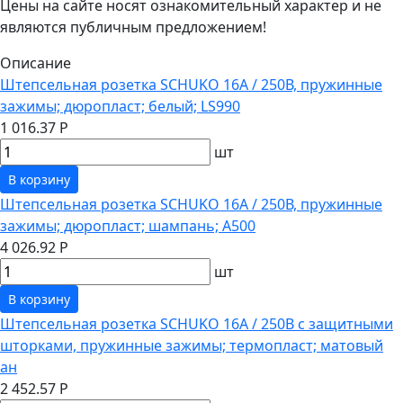
Цены на сайте носят ознакомительный характер и не
являются публичным предложением!
Описание
Штепсельная розетка SCHUKO 16А / 250В, пружинные
зажимы; дюропласт; белый; LS990
1 016.37 Р
шт
В корзину
Штепсельная розетка SCHUKO 16А / 250В, пружинные
зажимы; дюропласт; шампань; A500
4 026.92 Р
шт
В корзину
Штепсельная розетка SCHUKO 16А / 250В с защитными
шторками, пружинные зажимы; термопласт; матовый
ан
2 452.57 Р