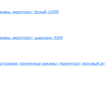
жимы; дюропласт; белый; LS990
ажимы; дюропласт; шампань; A500
шторками, пружинные зажимы; термопласт; матовый ан