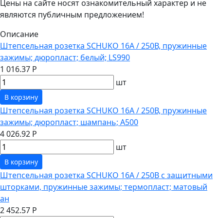
Цены на сайте носят ознакомительный характер и не
являются публичным предложением!
Описание
Штепсельная розетка SCHUKO 16А / 250В, пружинные
зажимы; дюропласт; белый; LS990
1 016.37 Р
шт
В корзину
Штепсельная розетка SCHUKO 16А / 250В, пружинные
зажимы; дюропласт; шампань; A500
4 026.92 Р
шт
В корзину
Штепсельная розетка SCHUKO 16А / 250В с защитными
шторками, пружинные зажимы; термопласт; матовый
ан
2 452.57 Р