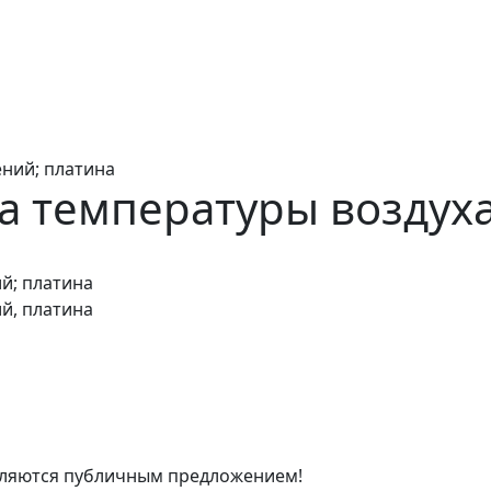
ний; платина
а температуры воздух
й; платина
й, платина
являются публичным предложением!