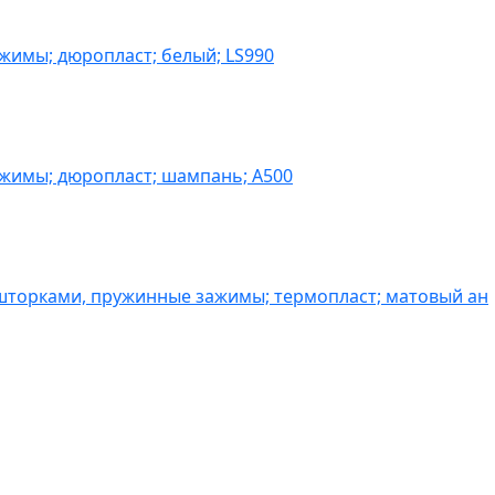
жимы; дюропласт; белый; LS990
ажимы; дюропласт; шампань; A500
шторками, пружинные зажимы; термопласт; матовый ан