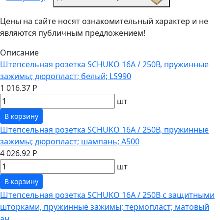
Цены на сайте носят ознакомительный характер и не
являются публичным предложением!
Описание
Штепсельная розетка SCHUKO 16А / 250В, пружинные
зажимы; дюропласт; белый; LS990
1 016.37 Р
шт
В корзину
Штепсельная розетка SCHUKO 16А / 250В, пружинные
зажимы; дюропласт; шампань; A500
4 026.92 Р
шт
В корзину
Штепсельная розетка SCHUKO 16А / 250В с защитными
шторками, пружинные зажимы; термопласт; матовый
ан