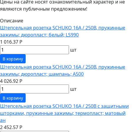
Цены на сайте носят ознакомительный характер и не
являются публичным предложением!
Описание
Штепсельная розетка SCHUKO 16А / 250В, пружинные
зажимы; дюропласт; белый; LS990
1 016.37 Р
шт
В корзину
Штепсельная розетка SCHUKO 16А / 250В, пружинные
зажимы; дюропласт; шампань; A500
4 026.92 Р
шт
В корзину
Штепсельная розетка SCHUKO 16А / 250В с защитными
шторками, пружинные зажимы; термопласт; матовый
ан
2 452.57 Р