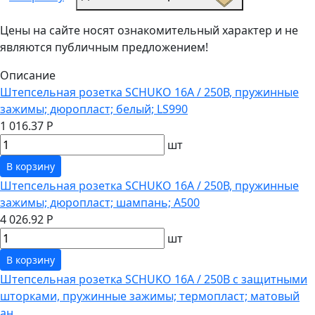
Цены на сайте носят ознакомительный характер и не
являются публичным предложением!
Описание
Штепсельная розетка SCHUKO 16А / 250В, пружинные
зажимы; дюропласт; белый; LS990
1 016.37 Р
шт
В корзину
Штепсельная розетка SCHUKO 16А / 250В, пружинные
зажимы; дюропласт; шампань; A500
4 026.92 Р
шт
В корзину
Штепсельная розетка SCHUKO 16А / 250В с защитными
шторками, пружинные зажимы; термопласт; матовый
ан