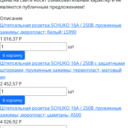
являются публичным предложением!
Описание
Штепсельная розетка SCHUKO 16А / 250В, пружинные
зажимы; дюропласт; белый; LS990
1 016.37 Р
шт
В корзину
Штепсельная розетка SCHUKO 16А / 250В с защитными
шторками, пружинные зажимы; термопласт; матовый
ан
2 452.57 Р
шт
В корзину
Штепсельная розетка SCHUKO 16А / 250В, пружинные
зажимы; дюропласт; шампань; A500
4 026.92 Р