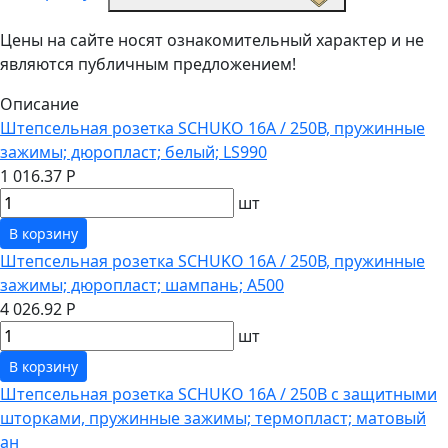
Цены на сайте носят ознакомительный характер и не
являются публичным предложением!
Описание
Штепсельная розетка SCHUKO 16А / 250В, пружинные
зажимы; дюропласт; белый; LS990
1 016.37 Р
шт
В корзину
Штепсельная розетка SCHUKO 16А / 250В, пружинные
зажимы; дюропласт; шампань; A500
4 026.92 Р
шт
В корзину
Штепсельная розетка SCHUKO 16А / 250В с защитными
шторками, пружинные зажимы; термопласт; матовый
ан