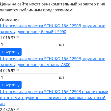
Цены на сайте носят ознакомительный характер и не
являются публичным предложением!
Описание
Штепсельная розетка SCHUKO 16А / 250В, пружинные
зажимы; дюропласт; белый; LS990
1 016.37 Р
шт
В корзину
Штепсельная розетка SCHUKO 16А / 250В, пружинные
зажимы; дюропласт; шампань; A500
4 026.92 Р
шт
В корзину
Штепсельная розетка SCHUKO 16А / 250В с защитными
шторками, пружинные зажимы; термопласт; матовый
ан
2 452.57 Р