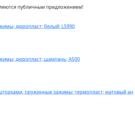
являются публичным предложением!
жимы; дюропласт; белый; LS990
ажимы; дюропласт; шампань; A500
шторками, пружинные зажимы; термопласт; матовый ан