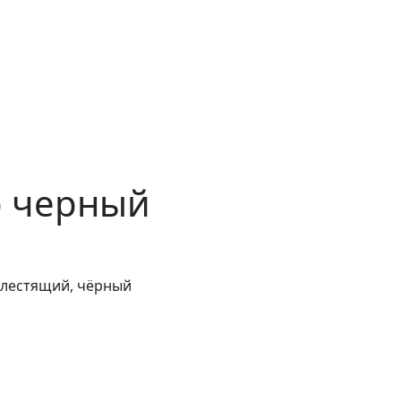
р черный
блестящий, чёрный