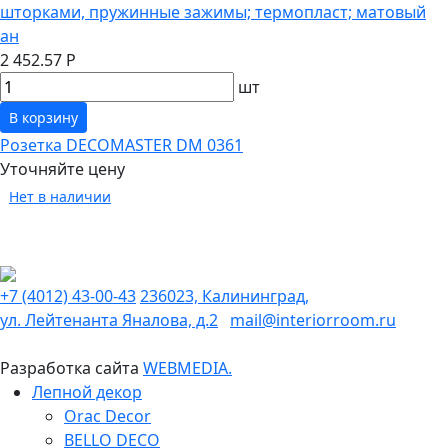
шторками, пружинные зажимы; термопласт; матовый
ан
2 452.57 Р
шт
В корзину
Розетка DECOMASTER DM 0361
Уточняйте цену
Нет в наличии
+7 (4012) 43-00-43
236023, Калининград,
ул. Лейтенанта Яналова, д.2
mail@interiorroom.ru
Разработка сайта
WEBMEDIA.
Лепной декор
Orac Decor
BELLO DECO