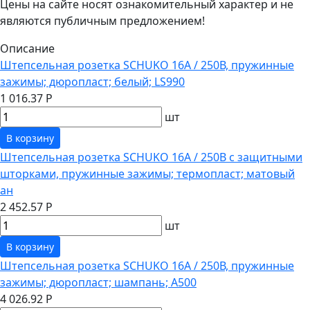
Цены на сайте носят ознакомительный характер и не
являются публичным предложением!
Описание
Штепсельная розетка SCHUKO 16А / 250В, пружинные
зажимы; дюропласт; белый; LS990
1 016.37 Р
шт
В корзину
Штепсельная розетка SCHUKO 16А / 250В с защитными
шторками, пружинные зажимы; термопласт; матовый
ан
2 452.57 Р
шт
В корзину
Штепсельная розетка SCHUKO 16А / 250В, пружинные
зажимы; дюропласт; шампань; A500
4 026.92 Р