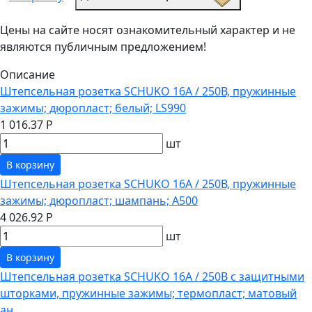
Цены на сайте носят ознакомительный характер и не
являются публичным предложением!
Описание
Штепсельная розетка SCHUKO 16А / 250В, пружинные
зажимы; дюропласт; белый; LS990
1 016.37 Р
шт
В корзину
Штепсельная розетка SCHUKO 16А / 250В, пружинные
зажимы; дюропласт; шампань; A500
4 026.92 Р
шт
В корзину
Штепсельная розетка SCHUKO 16А / 250В с защитными
шторками, пружинные зажимы; термопласт; матовый
ан